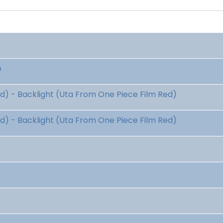
o
 - Backlight (Uta From One Piece Film Red)
 - Backlight (Uta From One Piece Film Red)