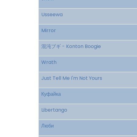
Usseewa
Mirror
混沌ブギ - Konton Boogie
Wrath
Just Tell Me I'm Not Yours
Куфайка
Libertango
Люби