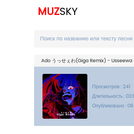
MUZ
SKY
Ado うっせぇわ(Giga Remix) - Usseewa (G
Просмотров : 241
Длительность : 03:1
Опубликовано : 09