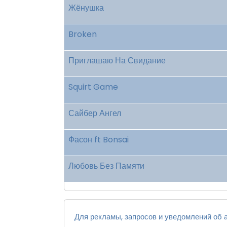
Жёнушка
Broken
Приглашаю На Свидание
Squirt Game
Сайбер Ангел
Фасон ft Bonsai
Любовь Без Памяти
Для рекламы, запросов и уведомлений об а