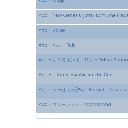
Ado - Magic
Ado - New Genesis (Uta From One Piece
Ado - Value
Ado - ルル - Rule
Ado - おどるポンポコリン - Odoru Ponpok
Ado - Я Хотел Бы Умереть Во Сне
Ado - うっせぇわ(Giga Remix) - Usseewa 
Ado - マザーランド - Motherland