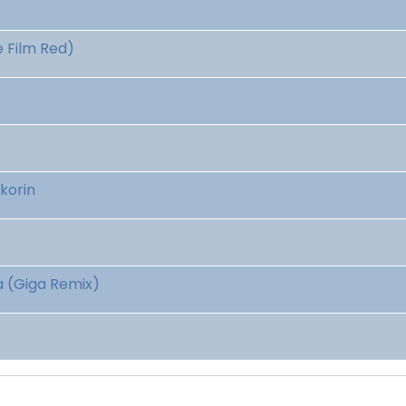
 Film Red)
orin
(Giga Remix)