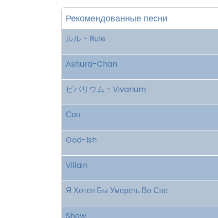
Рекомендованные песни
ルル - Rule
Ashura-Chan
ビバリウム - Vivarium
Сон
God-Ish
Villain
Я Хотел Бы Умереть Во Сне
Show